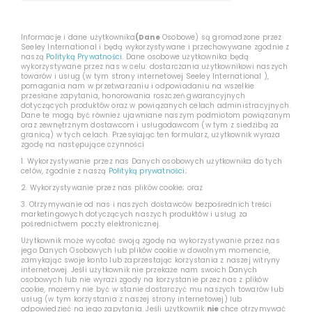
Informacje i dane użytkownika
(Dane
Osobowe) są gromadzone przez
Seeley International i będą wykorzystywane i przechowywane zgodnie z
naszą
Polityką Prywatności
. Dane osobowe użytkownika będą
wykorzystywane przez nas w celu: dostarczania użytkownikowi naszych
towarów i usług (w tym strony internetowej Seeley International ),
pomagania nam w przetwarzaniu i odpowiadaniu na wszelkie
przesłane zapytania, honorowania roszczeń gwarancyjnych
dotyczących produktów oraz w powiązanych celach administracyjnych.
Dane te mogą być również ujawniane naszym podmiotom powiązanym
oraz zewnętrznym dostawcom i usługodawcom (w tym z siedzibą za
granicą) w tych celach. Przesyłając ten formularz, użytkownik wyraża
zgodę na następujące czynności
1. Wykorzystywanie przez nas Danych osobowych użytkownika do tych
celów, zgodnie z naszą
Polityką prywatności
;
2. Wykorzystywanie przez nas plików cookie; oraz
3. Otrzymywanie od nas i naszych dostawców bezpośrednich treści
marketingowych dotyczących naszych produktów i usług za
pośrednictwem poczty elektronicznej.
Użytkownik może wycofać swoją zgodę na wykorzystywanie przez nas
jego Danych Osobowych lub plików cookie w dowolnym momencie,
zamykając swoje konto lub zaprzestając korzystania z naszej witryny
internetowej. Jeśli użytkownik nie przekaże nam swoich Danych
osobowych lub nie wyrazi zgody na korzystanie przez nas z plików
cookie, możemy nie być w stanie dostarczyć mu naszych towarów lub
usług (w tym korzystania z naszej strony internetowej) lub
odpowiedzieć na jego zapytania. Jeśli użytkownik
nie
chce otrzymywać