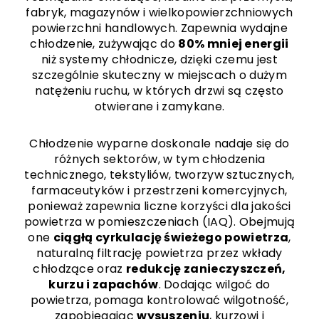
fabryk, magazynów i wielkopowierzchniowych
powierzchni handlowych. Zapewnia wydajne
chłodzenie, zużywając do
80% mniej energii
niż systemy chłodnicze, dzięki czemu jest
szczególnie skuteczny w miejscach o dużym
natężeniu ruchu, w których drzwi są często
otwierane i zamykane.
Chłodzenie wyparne doskonale nadaje się do
różnych sektorów, w tym chłodzenia
technicznego, tekstyliów, tworzyw sztucznych,
farmaceutyków i przestrzeni komercyjnych,
ponieważ zapewnia liczne korzyści dla jakości
powietrza w pomieszczeniach (IAQ). Obejmują
one
ciągłą cyrkulację świeżego powietrza
,
naturalną filtrację powietrza przez wkłady
chłodzące oraz
redukcję zanieczyszczeń,
kurzu i zapachów
. Dodając wilgoć do
powietrza, pomaga kontrolować wilgotność,
zapobiegając
wysuszeniu
, kurzowi i