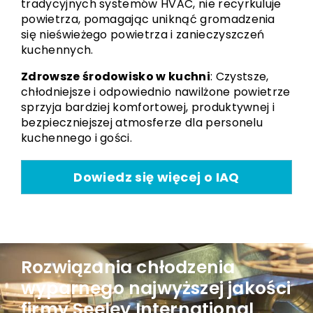
tradycyjnych systemów HVAC, nie recyrkuluje
powietrza, pomagając uniknąć gromadzenia
się nieświeżego powietrza i zanieczyszczeń
kuchennych.
Zdrowsze środowisko w kuchni
: Czystsze,
chłodniejsze i odpowiednio nawilżone powietrze
sprzyja bardziej komfortowej, produktywnej i
bezpieczniejszej atmosferze dla personelu
kuchennego i gości.
Dowiedz się więcej o IAQ
Rozwiązania chłodzenia
wyparnego najwyższej jakości
firmy Seeley International