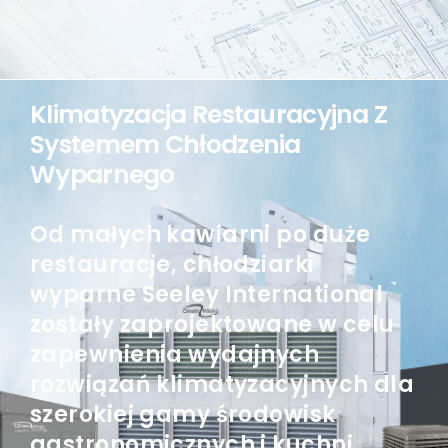
Klimatyzacja Restauracyjna Z
Systemem Chłodzenia
Wyparnego
Od małych kawiarni po duże
restauracje, chłodziarki
wyparne Seeley International
zostały zaprojektowane w celu
zapewnienia wydajnych
rozwiązań klimatyzacyjnych dla
szerokiej gamy środowisk
gastronomicznych i kuchni