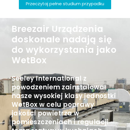
Przeczytaj pełne studium przypadku
Breezair Urządzenia
doskonale nadają się
do wykorzystania jako
WetBox
Seeley International z
powodzeniem zainstalował
nasze wysokiej klasy jednostki
WetBox w celu poprawy
jakości powietrza w
pomieszczeniach i regulacji