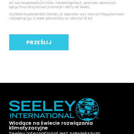
od nas bezpośrednich treści marketingowych, powinien odznaczyć
opcję Chcę
otrzymywać promocje i oferty od Seeley
.
Użytkownik potwierdza również, że zapoznał się z naszym Regulaminem
i
akceptuje go, a także potwierdza, że ukończył 16 lat.
Wiodące na świecie rozwiązania
klimatyzacyjne
Seeley International jest największym