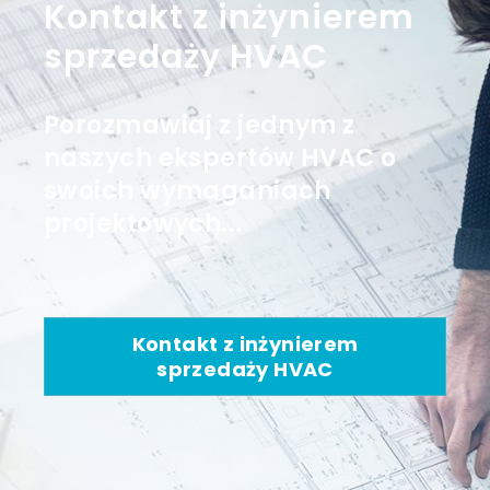
Kontakt z inżynierem
sprzedaży HVAC
Porozmawiaj z jednym z
naszych ekspertów HVAC o
swoich wymaganiach
projektowych...
Kontakt z inżynierem
sprzedaży HVAC