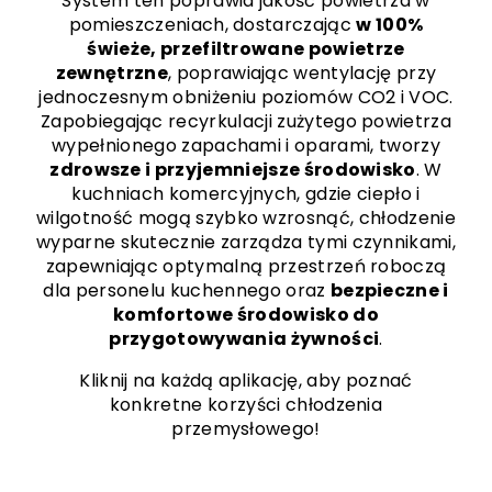
System ten poprawia jakość powietrza w
pomieszczeniach, dostarczając
w 100%
świeże, przefiltrowane powietrze
zewnętrzne
, poprawiając wentylację przy
jednoczesnym obniżeniu poziomów CO2 i VOC.
Zapobiegając recyrkulacji zużytego powietrza
wypełnionego zapachami i oparami, tworzy
zdrowsze i przyjemniejsze środowisko
. W
kuchniach komercyjnych, gdzie ciepło i
wilgotność mogą szybko wzrosnąć, chłodzenie
wyparne skutecznie zarządza tymi czynnikami,
zapewniając optymalną przestrzeń roboczą
dla personelu kuchennego oraz
bezpieczne i
komfortowe środowisko do
przygotowywania żywności
.
Kliknij na każdą aplikację, aby poznać
konkretne korzyści chłodzenia
przemysłowego!