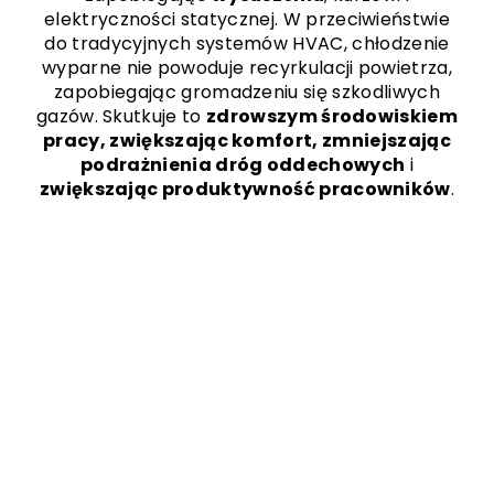
elektryczności statycznej. W przeciwieństwie
do tradycyjnych systemów HVAC, chłodzenie
wyparne nie powoduje recyrkulacji powietrza,
zapobiegając gromadzeniu się szkodliwych
gazów. Skutkuje to
zdrowszym środowiskiem
pracy, zwiększając komfort, zmniejszając
podrażnienia dróg oddechowych
i
zwiększając produktywność pracowników
.
Zastosowania
Chłodzenia Wyparnego
Klimatyzacja wyparna ma
szeroki zakres przemysłowych
zastosowań chłodniczych