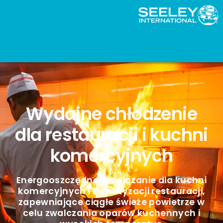
Wydajne chłodzenie
dla restauracji i kuchni
komercyjnych
Energooszczędne rozwiązanie dla kuchni
komercyjnych i klimatyzacji restauracji,
zapewniające ciągłe świeże powietrze w
celu zwalczania oparów kuchennych i