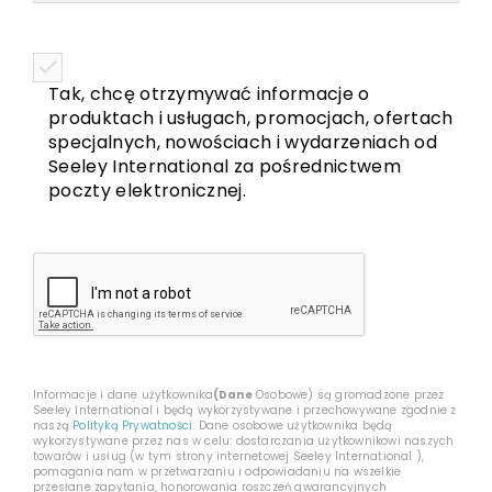
Tak, chcę otrzymywać informacje o
produktach i usługach, promocjach, ofertach
specjalnych, nowościach i wydarzeniach od
Seeley International za pośrednictwem
poczty elektronicznej.
CAPTCHA
Informacje i dane użytkownika
(Dane
Osobowe) są gromadzone przez
Seeley International i będą wykorzystywane i przechowywane zgodnie z
naszą
Polityką Prywatności
. Dane osobowe użytkownika będą
wykorzystywane przez nas w celu: dostarczania użytkownikowi naszych
towarów i usług (w tym strony internetowej Seeley International ),
pomagania nam w przetwarzaniu i odpowiadaniu na wszelkie
przesłane zapytania, honorowania roszczeń gwarancyjnych