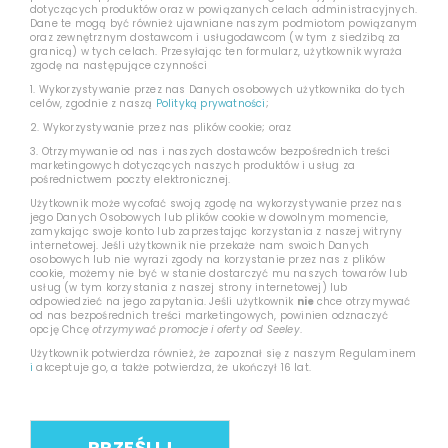
dotyczących produktów oraz w powiązanych celach administracyjnych.
Dane te mogą być również ujawniane naszym podmiotom powiązanym
oraz zewnętrznym dostawcom i usługodawcom (w tym z siedzibą za
granicą) w tych celach. Przesyłając ten formularz, użytkownik wyraża
zgodę na następujące czynności
1. Wykorzystywanie przez nas Danych osobowych użytkownika do tych
celów, zgodnie z naszą
Polityką prywatności
;
2. Wykorzystywanie przez nas plików cookie; oraz
3. Otrzymywanie od nas i naszych dostawców bezpośrednich treści
marketingowych dotyczących naszych produktów i usług za
pośrednictwem poczty elektronicznej.
Użytkownik może wycofać swoją zgodę na wykorzystywanie przez nas
jego Danych Osobowych lub plików cookie w dowolnym momencie,
zamykając swoje konto lub zaprzestając korzystania z naszej witryny
internetowej. Jeśli użytkownik nie przekaże nam swoich Danych
osobowych lub nie wyrazi zgody na korzystanie przez nas z plików
cookie, możemy nie być w stanie dostarczyć mu naszych towarów lub
usług (w tym korzystania z naszej strony internetowej) lub
odpowiedzieć na jego zapytania. Jeśli użytkownik
nie
chce otrzymywać
od nas bezpośrednich treści marketingowych, powinien odznaczyć
opcję Chcę
otrzymywać promocje i oferty od Seeley
.
Użytkownik potwierdza również, że zapoznał się z naszym Regulaminem
i
akceptuje go, a także potwierdza, że ukończył 16 lat.