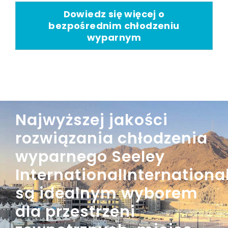
Dowiedz się więcej o
bezpośrednim chłodzeniu
wyparnym
Najwyższej jakości
rozwiązania chłodzenia
wyparnego Seeley
InternationalInternationa
są idealnym wyborem
dla przestrzeni