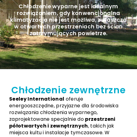
Chłodzenie wyparne jest idealnym
rozwiązaniem, gdy konwencjonalna
klimatyzacja nie jest możliwa, zwłaszcza
w otwartych przestrzeniach bez ścian
zatrzymujących powietrze.
Chłodzenie zewnętrzne
Seeley International
oferuje
energooszczędne, przyjazne dla środowiska
rozwiązania chłodzenia wyparnego,
zaprojektowane specjalnie do
przestrzeni
półotwartych i zewnętrznych
, takich jak
miejsca kultu i instalacje tymczasowe. W