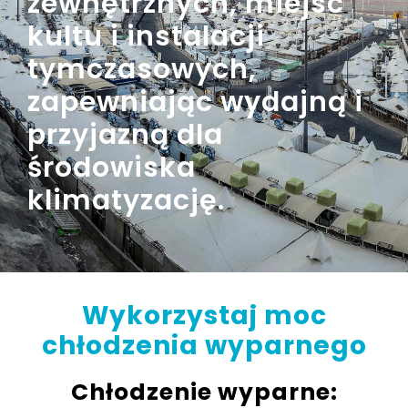
zewnętrznych, miejsc
kultu i instalacji
tymczasowych,
zapewniając wydajną i
przyjazną dla
środowiska
klimatyzację.
Wykorzystaj
moc
chłodzenia wyparnego
Chłodzenie wyparne: