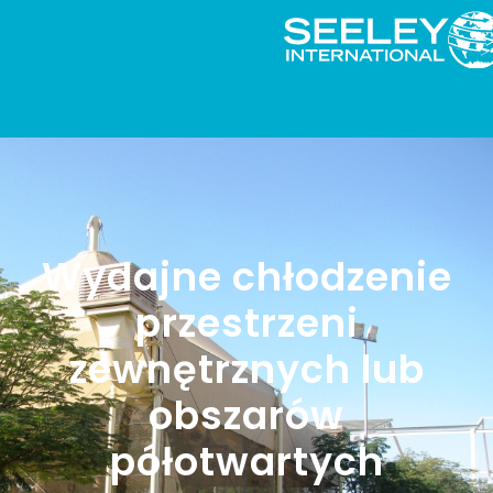
Wydajne chłodzenie
przestrzeni
zewnętrznych lub
obszarów
półotwartych