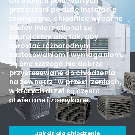
Od małych półotwartych
przestrzeni po duże instalacje
zewnętrzne, chłodnice wyparne
Seeley International są
zaprojektowane tak, aby
sprostać różnorodnym
zastosowaniom i wymaganiom.
Są one szczególnie dobrze
przystosowane do chłodzenia
na zewnątrz i w przestrzeniach,
w których drzwi są często
otwierane i zamykane.
Jak działa chłodzenie