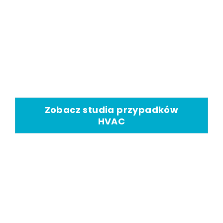
Chłodzenia Wyparnego
Klimatyzacja wyparna ma
szeroki zakres przemysłowych
zastosowań chłodniczych
Zobacz studia przypadków
HVAC