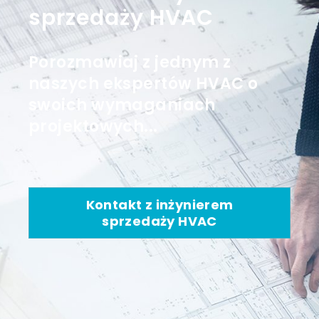
sprzedaży HVAC
Porozmawiaj z jednym z
naszych ekspertów HVAC o
swoich wymaganiach
projektowych...
Kontakt z inżynierem
sprzedaży HVAC