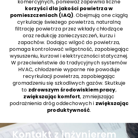
komercyjnych, ponieważ zapewnia liczne
korzyści dla jakości powietrza w
pomieszczeniach (IAQ)
. Obejmują one ciągłą
cyrkulację świeżego powietrza, naturalną
filtrację powietrza przez wkłady chłodzące
oraz redukcję zanieczyszczeń, kurzu i
zapachów. Dodając wilgoć do powietrza,
pomaga kontrolować wilgotność, zapobiegając
wysuszeniu, kurzowi i elektryczności statycznej.
W przeciwieństwie do tradycyjnych systemów
HVAC, chłodzenie wyparne nie powoduje
recyrkulacji powietrza, zapobiegając
gromadzeniu się szkodliwych gazów. Skutkuje
to
zdrowszym środowiskiem pracy
,
zwiększając komfort
, zmniejszając
podrażnienia dróg oddechowych i
zwiększając
produktywność
.
Kontakt z inżynierem