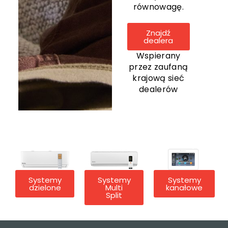
równowagę.
Znajdź
dealera
Wspierany
przez zaufaną
krajową sieć
dealerów
Systemy
Systemy
Systemy
dzielone
Multi
kanałowe
Split