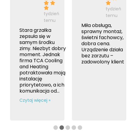
tydzień
tydzień
m
temu
temu
u
Miła obsługa,
Stara grzałka
sprawny montaż,
zepsuła się w
świetni fachowcy,
a
samym środku
dobra cena.
zimy. Niezbyt dobry
Urządzenie działa
moment. Jednak
bez zarzutu –
firma TCA Cooling
zadowolony klient
and Heating
potraktowała moją
instalację
priorytetowo, a ich
komunikacja od...
Czytaj więcej »