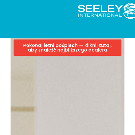
Pokonaj letni pośpiech — kliknij tutaj,
aby znaleźć najbliższego dealera