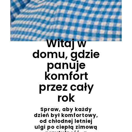
Witaj w
domu, gdzie
panuje
komfort
przez cały
rok
Spraw, aby każdy
dzień był komfortowy,
od chłodnej letniej
ulgi po ciepłą zimową