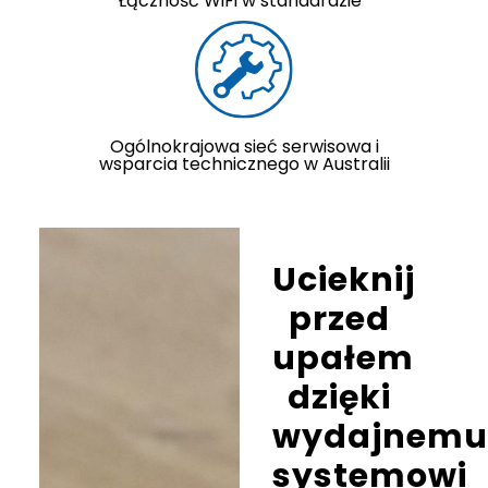
Łączność WiFi w standardzie*
Ogólnokrajowa sieć serwisowa i
wsparcia technicznego w Australii
Ucieknij
przed
upałem
dzięki
wydajnemu
systemowi