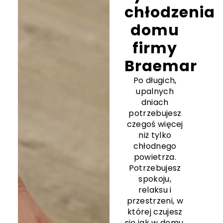
chłodzenia
domu
firmy
Braemar
Po długich,
upalnych
dniach
potrzebujesz
czegoś więcej
niż tylko
chłodnego
powietrza.
Potrzebujesz
spokoju,
relaksu i
przestrzeni, w
której czujesz
się jak w domu.