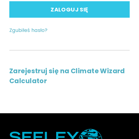
ZALOGUJ SIĘ
Zgubiłeś hasło?
Zarejestruj się na Climate Wizard
Calculator