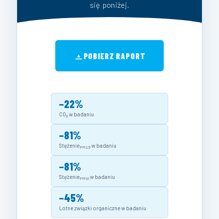
się poniżej.
POBIERZ RAPORT
−22%
CO₂ w badaniu
−81%
Stężenie
w badaniu
PM2,5
−81%
Stężenie
w badaniu
PM10
−45%
Lotne związki organiczne w badaniu