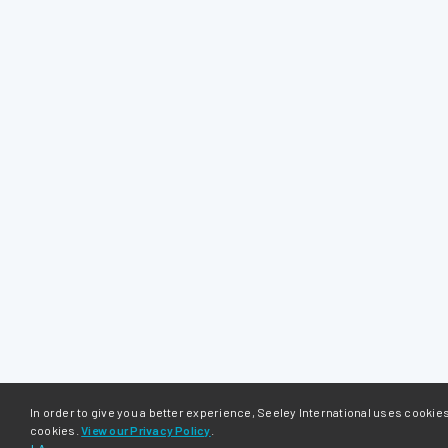
In order to give you a better experience, Seeley International uses cookie
cookies.
View our Privacy Policy
.