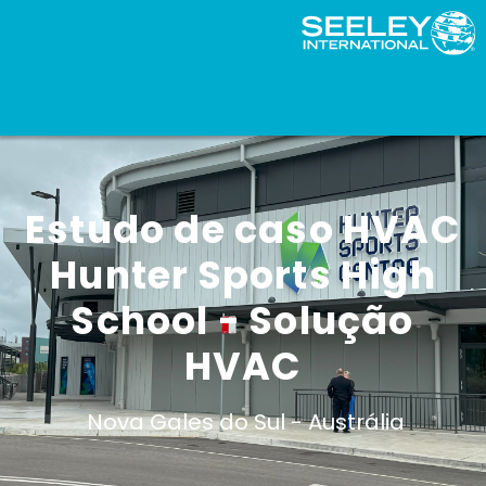
Estudo de caso HVAC
Hunter Sports High
School - Solução
HVAC
Nova Gales do Sul -
Austrália