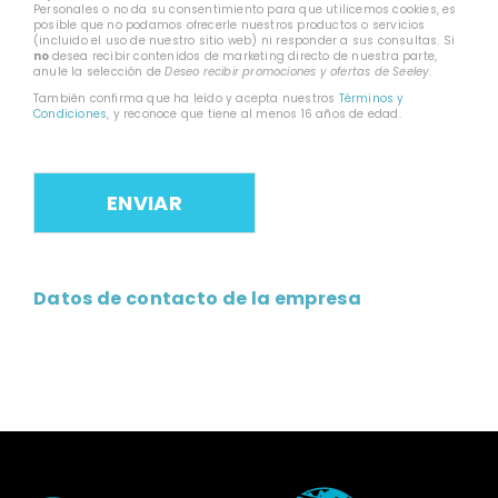
Personales o no da su consentimiento para que utilicemos cookies, es
posible que no podamos ofrecerle nuestros productos o servicios
(incluido el uso de nuestro sitio web) ni responder a sus consultas. Si
no
desea recibir contenidos de marketing directo de nuestra parte,
anule la selección de
Deseo recibir promociones y ofertas de Seeley
.
También confirma que ha leído y acepta nuestros
Términos y
Condiciones
, y reconoce que tiene al menos 16 años de edad.
Datos de contacto de la empresa