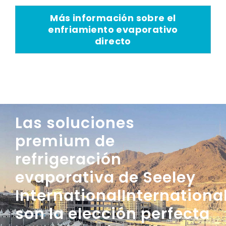
Más información sobre el
enfriamiento evaporativo
directo
Las soluciones
premium de
refrigeración
evaporativa de Seeley
InternationalInternationa
son la elección perfecta