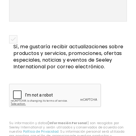
Sí, me gustaría recibir actualizaciones sobre
productos y servicios, promociones, ofertas
especiales, noticias y eventos de Seeley
International por correo electrónico.
CAPTCHA
Su información y datos
(Información Personal
) son recogidos por
Seeley International y serán utilizados y conservados de acuerdo con
nuestra
Política de Privacidad
. Su información personal será utilizada
por nosotros con el fin de: proporcionarle nuestros productos y