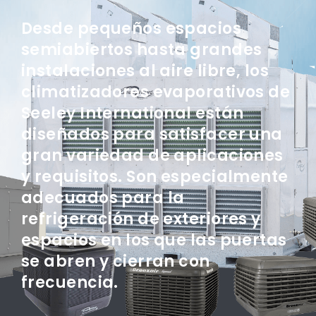
Desde pequeños espacios
semiabiertos hasta grandes
instalaciones al aire libre, los
climatizadores evaporativos de
Seeley International están
diseñados para satisfacer una
gran variedad de aplicaciones
y requisitos. Son especialmente
adecuados para la
refrigeración de exteriores y
espacios en los que las puertas
se abren y cierran con
frecuencia.