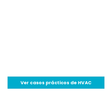
Aplicaciones De
Refrigeración
Evaporativa
El aire acondicionado
evaporativo tiene una amplia
gama de aplicaciones de
refrigeración industrial
Ver casos prácticos de HVAC