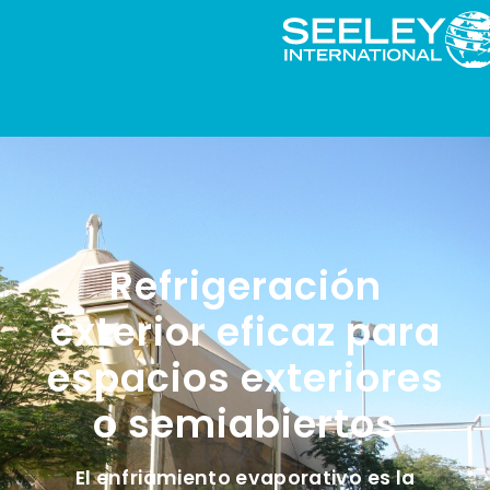
Refrigeración
exterior eficaz para
espacios exteriores
o semiabiertos
El enfriamiento evaporativo es la