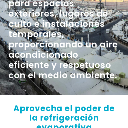
para espacios
exteriores, lugares de
culto e instalaciones
temporales,
proporcionando un aire
acondicionado
eficiente y respetuoso
con el medio ambiente.
Aprovecha el
poder
de
la refrigeración
evaporativa