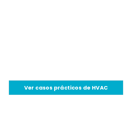
Refrigeración
Evaporativa
El aire acondicionado
adiabático tiene una amplia
gama de aplicaciones de
refrigeración industrial.
Ver casos prácticos de HVAC