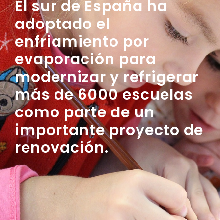
El sur de España ha
adoptado el
enfriamiento por
evaporación para
modernizar y refrigerar
más de 6000 escuelas
como parte de un
importante proyecto de
renovación.