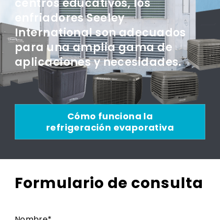
centros educativos, los
enfriadores Seeley
International son adecuados
para una amplia gama de
aplicaciones y necesidades.
Cómo funciona la
refrigeración evaporativa
Formulario de consulta
Nombre
*