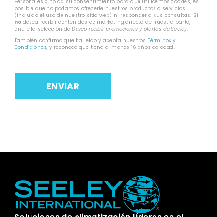
Personales o no da su consentimiento para que utilicemos cookies, es
posible que no podamos ofrecerle nuestros productos o servicios
(incluido el uso de nuestro sitio web) ni responder a sus consultas. Si
no
desea recibir contenidos de marketing directo de nuestra parte,
anule la selección de
Deseo recibir promociones y ofertas de Seeley
.
También confirma que ha leído y acepta nuestros
Términos y
Condiciones
, y reconoce que tiene al menos 16 años de edad.
Soluciones de climatización líderes en el