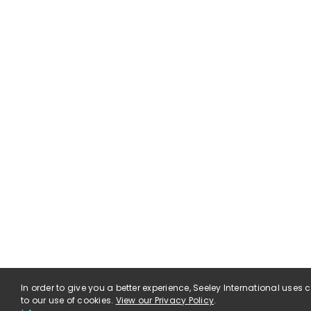
In order to give you a better experience, Seeley International uses
to our use of cookies.
View our Privacy Policy
.