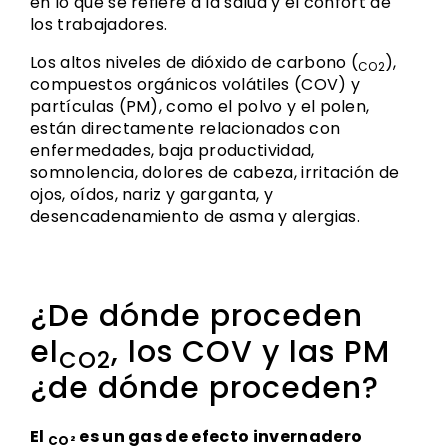
en lo que se refiere a la salud y el confort de
los trabajadores.
Los altos niveles de dióxido de carbono (
),
CO2
compuestos orgánicos volátiles (COV) y
partículas (PM), como el polvo y el polen,
están directamente relacionados con
enfermedades, baja productividad,
somnolencia, dolores de cabeza, irritación de
ojos, oídos, nariz y garganta, y
desencadenamiento de asma y alergias.
¿De dónde proceden
el
, los COV y las PM
CO2
¿de dónde proceden?
El
es un gas de efecto invernadero
CO²