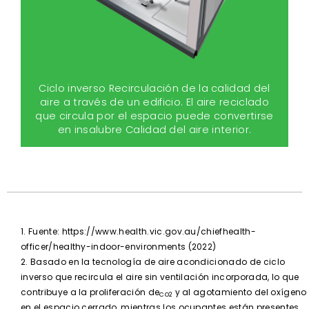
Ciclo inverso Recirculación de la calidad del
aire a través de un edificio. El aire reciclado
que circula por el espacio puede convertirse
en insalubre Calidad del aire interior.
1. Fuente: https://www.health.vic.gov.au/chiefhealth-
officer/healthy-indoor-environments (2022)
2. Basado en la tecnología de aire acondicionado de ciclo
inverso que recircula el aire sin ventilación incorporada, lo que
contribuye a la proliferación de
y al agotamiento del oxígeno
CO2
en el espacio cerrado, mientras los ocupantes están presentes.