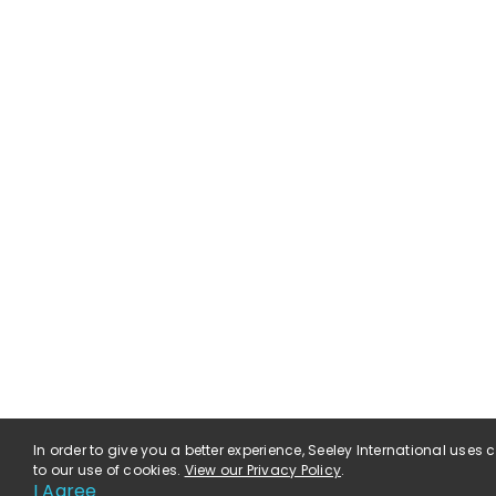
In order to give you a better experience, Seeley International uses
to our use of cookies.
View our Privacy Policy
.
I Agree