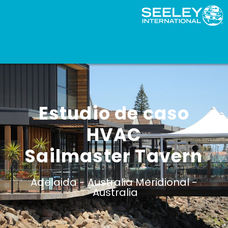
Estudio de caso
HVAC
Sailmaster Tavern
Adelaida -
Australia Meridional -
Australia