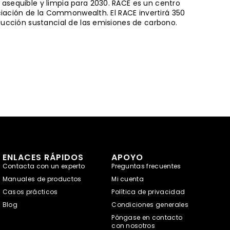
 asequible y limpia para 2030. RACE es un centro
nciación de la Commonwealth. El RACE invertirá 350
ducción sustancial de las emisiones de carbono.
ENLACES RÁPIDOS
APOYO
Contacta con un experto
Preguntas frecuentes
Manuales de productos
Mi cuenta
Casos prácticos
Política de privacidad
Blog
Condiciones generales
Póngase en contacto
con nosotros