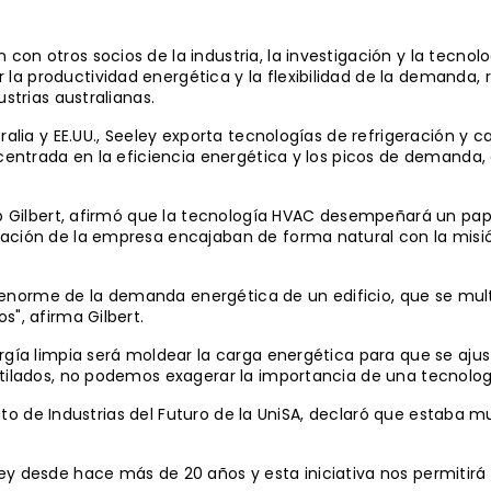
on otros socios de la industria, la investigación y la tecnol
 productividad energética y la flexibilidad de la demanda, re
strias australianas.
ralia y EE.UU., Seeley exporta tecnologías de refrigeración y 
centrada en la eficiencia energética y los picos de demanda, e
ob Gilbert, afirmó que la tecnología HVAC desempeñará un pap
ación de la empresa encajaban de forma natural con la misió
norme de la demanda energética de un edificio, que se mult
s", afirma Gilbert.
ergía limpia será moldear la carga energética para que se a
tilados, no podemos exagerar la importancia de una tecnologí
ituto de Industrias del Futuro de la UniSA, declaró que estaba 
ey desde hace más de 20 años y esta iniciativa nos permitirá