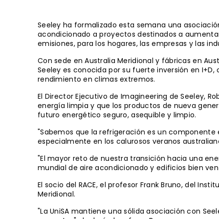
Seeley ha formalizado esta semana una asociación c
acondicionado a proyectos destinados a aumentar la
emisiones, para los hogares, las empresas y las indu
Con sede en Australia Meridional y fábricas en Aust
Seeley es conocida por su fuerte inversión en I+D, 
rendimiento en climas extremos.
El Director Ejecutivo de Imagineering de Seeley, R
energía limpia y que los productos de nueva gener
futuro energético seguro, asequible y limpio.
"Sabemos que la refrigeración es un componente e
especialmente en los calurosos veranos australiano
"El mayor reto de nuestra transición hacia una en
mundial de aire acondicionado y edificios bien ven
El socio del RACE, el profesor Frank Bruno, del Inst
Meridional.
"La UniSA mantiene una sólida asociación con Seel