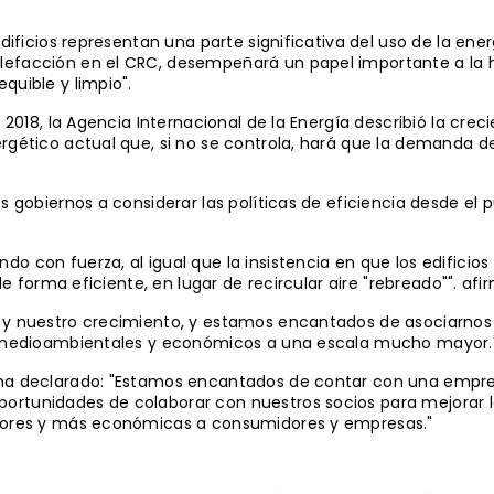
edificios representan una parte significativa del uso de la en
efacción en el CRC, desempeñará un papel importante a la ho
quible y limpio".
de 2018, la Agencia Internacional de la Energía describió la 
ergético actual que, si no se controla, hará que la demanda d
s gobiernos a considerar las políticas de eficiencia desde el p
o con fuerza, al igual que la insistencia en que los edificio
de forma eficiente, en lugar de recircular aire "rebreado"". afi
 y nuestro crecimiento, y estamos encantados de asociarnos a
s, medioambientales y económicos a una escala mucho mayor.
, ha declarado: "Estamos encantados de contar con una emp
rtunidades de colaborar con nuestros socios para mejorar la 
ejores y más económicas a consumidores y empresas."