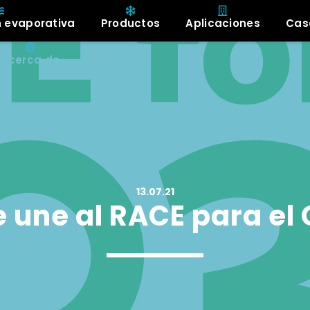
n evaporativa
Productos
Aplicaciones
Cas
Acerca de
13.07.21
e une al RACE para el