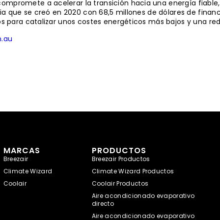
ompromete a acelerar la transición hacia una energía fiable,
stria que se creó en 2020 con 68,5 millones de dólares de fina
ños para catalizar unos costes energéticos más bajos y una re
m.au
MARCAS
PRODUCTOS
Breezair
Breezair Productos
Climate Wizard
Climate Wizard Productos
Coolair
Coolair Productos
Aire acondicionado evaporativo
directo
Aire acondicionado evaporativo