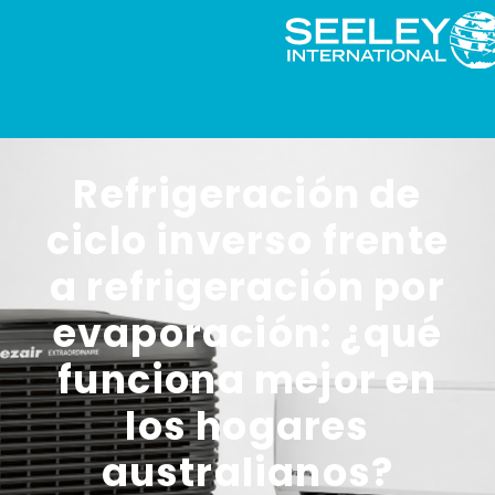
Refrigeración de
ciclo inverso frente
a refrigeración por
evaporación: ¿qué
funciona mejor en
los hogares
australianos?