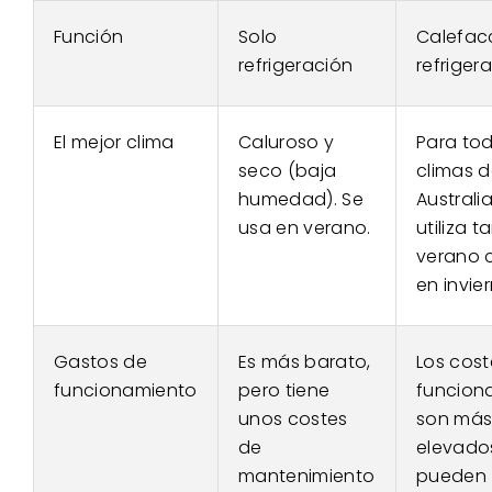
Función
Solo
Calefac
refrigeración
refriger
El mejor clima
Caluroso y
Para tod
seco (baja
climas 
humedad). Se
Australia
usa en verano.
utiliza t
verano
en invier
Gastos de
Es más barato,
Los cost
funcionamiento
pero tiene
funcion
unos costes
son má
de
elevado
mantenimiento
pueden