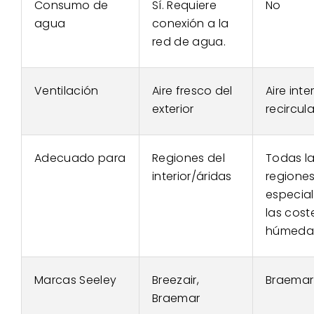
Consumo de
Sí. Requiere
No
agua
conexión a la
red de agua.
Ventilación
Aire fresco del
Aire inter
exterior
recircul
Adecuado para
Regiones del
Todas l
interior/áridas
regiones
especia
las cost
húmeda
Marcas Seeley
Breezair
,
Braemar
Braemar