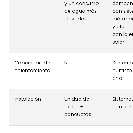
y un consumo
compen
de agua más
con sis
elevados.
más mo
y eficien
con la e
solar
Capacidad de
No
Sí, com
calentamiento
durante 
año
Instalación
Unidad de
Sistemas
techo +
con con
conductos