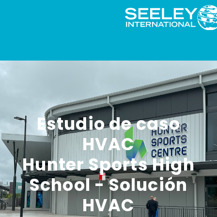
Estudio de caso
HVAC
Hunter Sports High
School - Solución
HVAC