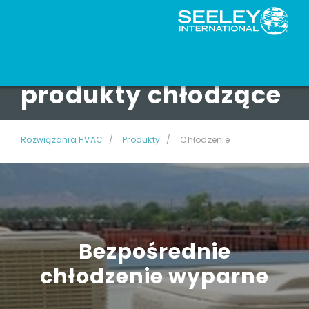
Komercyjne
produkty chłodzące
Rozwiązania HVAC
Produkty
Chłodzenie
Bezpośrednie
chłodzenie wyparne