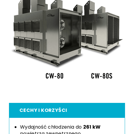
CECHY I KORZYŚCI
Wydajność chłodzenia do
261
kW
powietrza zewnętrznego