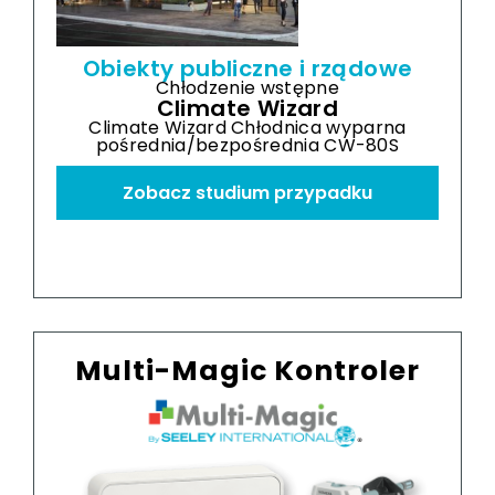
Obiekty publiczne i rządowe
Chłodzenie wstępne
Climate Wizard
Climate Wizard Chłodnica wyparna
Cl
pośrednia/bezpośrednia CW-80S
p
Zobacz studium przypadku
Multi-Magic Kontroler