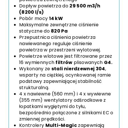
Dopływ powietrza do
29 500 m3/h
(
8200
l/s)
Pobór mocy
14 kW
Maksymalne zewnętrzne ciśnienie
statyczne do
820 Pa
Przepustnica ciśnienia powietrza
nawiewanego reguluje ciśnienie
powietrza w przestrzeni wylotowej.
Powietrze wlotowe jest filtrowane przez
16 wymiennych
filtrów
plisowanych
G4.
Wykonany ze
stali nierdzewnej 304
,
wsparty na ciężkiej, ocynkowanej ramie
podstawy zapewniającej stabilność
strukturalną.
4 x nawiewne (560 mm) i 4 x wywiewne
(355 mm) wentylatory odśrodkowe z
łopatkami wygiętymi do tyłu,
bezpośrednio połączone z silnikami EC o
zmiennej prędkości.
Kontrolery
Multi-Magic
zapewniają