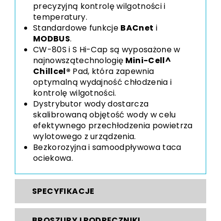
precyzyjną kontrolę wilgotności i
temperatury.
Standardowe funkcje
BACnet
i
MODBUS
.
CW-80S i S Hi-Cap są wyposażone w
najnowszą
technologię
Mini-Cell^
Chillcel®
Pad
, która zapewnia
optymalną wydajność chłodzenia i
kontrolę wilgotności.
Dystrybutor wody dostarcza
skalibrowaną objętość wody w celu
efektywnego przechłodzenia powietrza
wylotowego z urządzenia.
Bezkorozyjna i samoodpływowa taca
ociekowa.
SPECYFIKACJE
BROSZURY I PODRĘCZNIKI