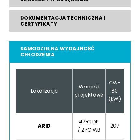
DOKUMENTACJA TECHNICZNA I
CERTYFIKATY
SAMODZIELNA WYDAJNOŚĆ
CHŁODZENIA
CW-
CW-
Warunki
Lokalizacja
80
80
projektowe
(kW)
(COP
42°C DB
ARID
207
17
/ 21°C WB