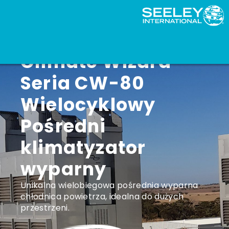
Climate Wizard
Seria CW-80
Wielocyklowy
Pośredni
klimatyzator
wyparny
Unikalna wielobiegowa pośrednia wyparna
chłodnica powietrza, idealna do dużych
przestrzeni.