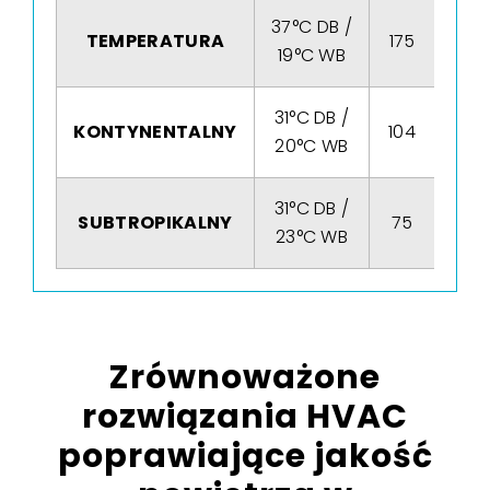
37°C DB /
TEMPERATURA
175
14
19°C WB
31°C DB /
KONTYNENTALNY
104
8
20°C WB
31°C DB /
SUBTROPIKALNY
75
6
23°C WB
Zrównoważone
rozwiązania HVAC
poprawiające jakość