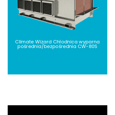
Climate Wizard Chłodnica wyparna
pośrednia/bezpośrednia CW-80S