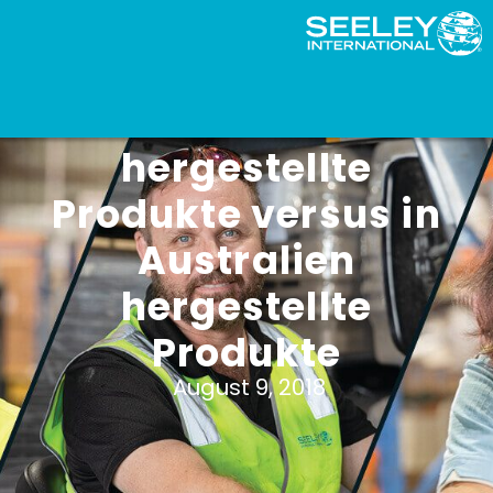
In Übersee
hergestellte
Produkte versus in
Australien
hergestellte
Produkte
August 9, 2018