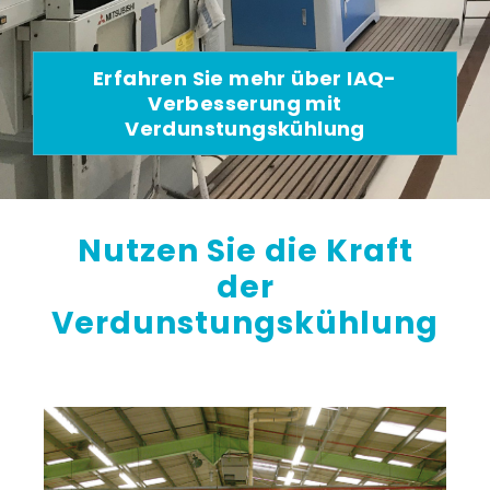
Erfahren Sie mehr über IAQ-
Verbesserung mit
Verdunstungskühlung
Nutzen Sie die
Kraft
der
Verdunstungskühlung