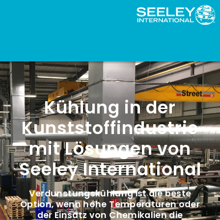
Kühlung in der
Kunststoffindustrie
mit Lösungen von
Seeley International
Verdunstungskühlung ist die beste
Option, wenn hohe Temperaturen oder
der Einsatz von Chemikalien die