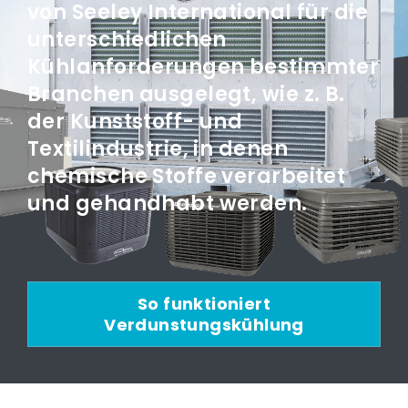
von Seeley International für die
unterschiedlichen
Kühlanforderungen bestimmter
Branchen ausgelegt, wie z. B.
der Kunststoff- und
Textilindustrie, in denen
chemische Stoffe verarbeitet
und gehandhabt werden.
So funktioniert
Verdunstungskühlung