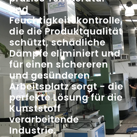
und
Feuchtigkeitskontrolle,
die die Produktqualität
schützt, schädliche
Dämpfe eliminiert und
für einen sichereren
und gesünderen
Arbeitsplatz sorgt - die
perfekte Lösung für die
Kunststoff
verarbeitende
Industrie.