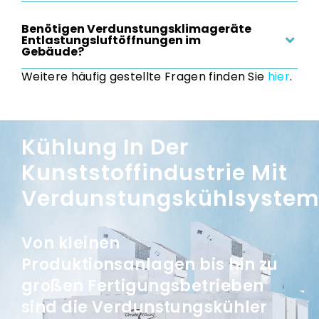
Benötigen Verdunstungsklimageräte
Entlastungsluftöffnungen im
Gebäude?
Weitere häufig gestellte Fragen finden Sie
hier
.
Kühlung In Der
Kunststoffindustrie Mit
Verdunstungskühlsyste
Von kleinen
Produktionsanlagen bis hin zu
großen Fertigungsbetrieben
sind die Verdunstungskühler