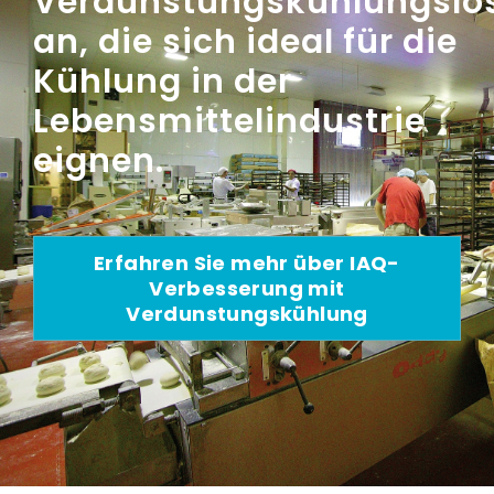
Verdunstungskühlungslö
an, die sich ideal für die
Kühlung in der
Lebensmittelindustrie
eignen.
Erfahren Sie mehr über IAQ-
Verbesserung mit
Verdunstungskühlung