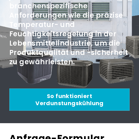
branchenspezifische
Anforderungen wie die präzise
Temperatur- und
Feuchtigkeitsregelung in der
Lebensmittelindustrie, um die
Produktqualität und -sicherheit
zu gewährleisten.
So funktioniert
Verdunstungskühlung
Anfrage-Formular