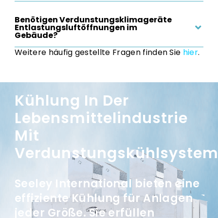
Benötigen Verdunstungsklimageräte
Entlastungsluftöffnungen im
Gebäude?
Weitere häufig gestellte Fragen finden Sie
hier
.
Kühlung In Der
Lebensmittelindustrie
Mit
Verdunstungskühlsyste
Seeley International bieten eine
effiziente Kühlung für Anlagen
jeder Größe. Sie erfüllen