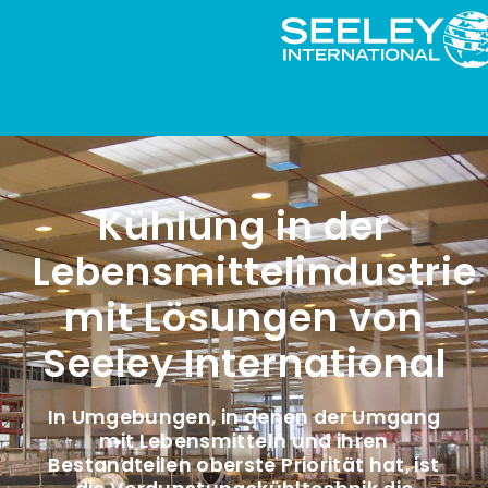
Kühlung in der
Lebensmittelindustrie
mit Lösungen von
Seeley International
In Umgebungen, in denen der Umgang
mit Lebensmitteln und ihren
Bestandteilen oberste Priorität hat, ist