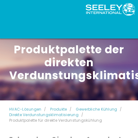
Produktpalette der
direkten
Verdunstungsklimati
HVAC-Lösungen
Produkte
Gewerbliche Kühlung
Direkte Verdunstungsklimatisierung
Produktpalette für direkte Verdunstungskühlung