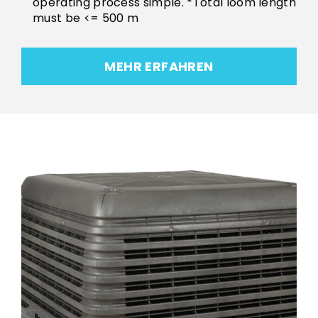
operating process simple. *Total loom length
must be <= 500 m
MEHR ERFAHREN