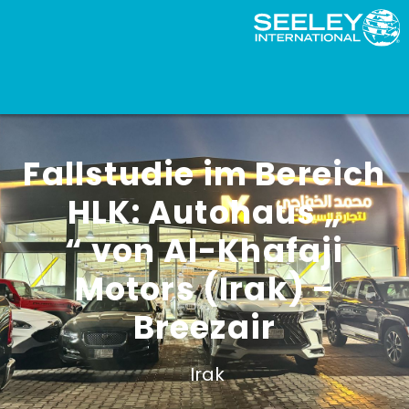
Fallstudie im Bereich
HLK: Autohaus „
“ von Al-Khafaji
Motors (Irak) –
Breezair
Irak