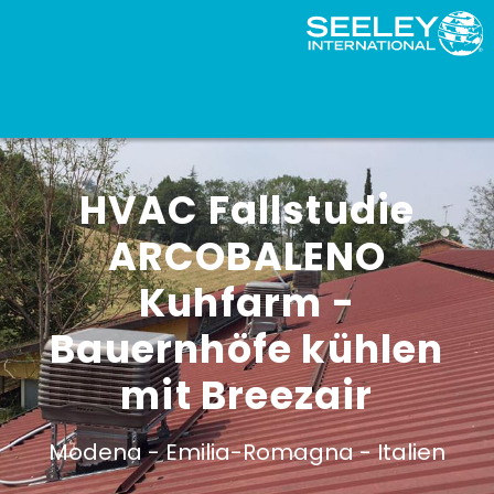
HVAC Fallstudie
ARCOBALENO
Kuhfarm -
Bauernhöfe kühlen
mit Breezair
Modena -
Emilia-Romagna -
Italien