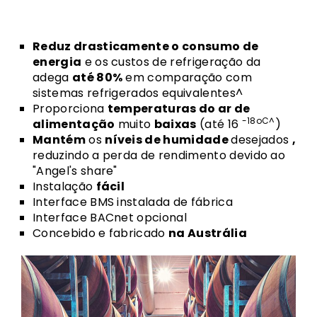
Reduz drasticamente o consumo de
energia
e os custos de refrigeração da
adega
até 80%
em comparação com
sistemas refrigerados equivalentes^
Proporciona
temperaturas do ar de
-18oC^
alimentação
muito
baixas
(até 16
)
Mantém
os
níveis de humidade
desejados
,
reduzindo a perda de rendimento devido ao
"Angel's share"
Instalação
fácil
Interface BMS instalada de fábrica
Interface BACnet opcional
Concebido e fabricado
na Austrália