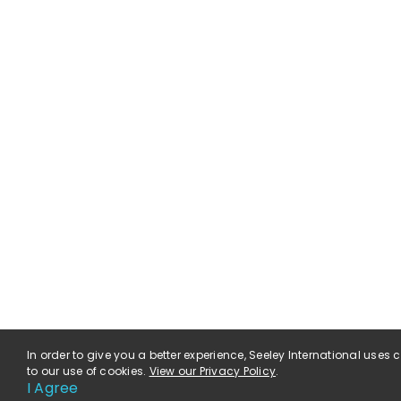
In order to give you a better experience, Seeley International uses
to our use of cookies.
View our Privacy Policy
.
I Agree